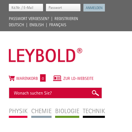
PASSWORT VERGESSEN?
REGISTRIEREN
DEUTSCH
ENGLISH
FRANÇAIS
WARENKORB
0
ZUR LD-WEBSEITE
PHYSIK
CHEMIE
BIOLOGIE
TECHNIK