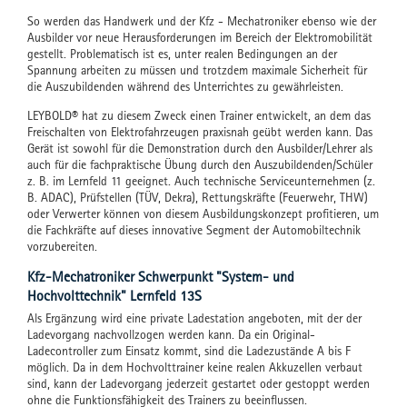
So werden das Handwerk und der Kfz - Mechatroniker ebenso wie der
Ausbilder vor neue Herausforderungen im Bereich der Elektromobilität
gestellt. Problematisch ist es, unter realen Bedingungen an der
Spannung arbeiten zu müssen und trotzdem maximale Sicherheit für
die Auszubildenden während des Unterrichtes zu gewährleisten.
LEYBOLD® hat zu diesem Zweck einen Trainer entwickelt, an dem das
Freischalten von Elektrofahrzeugen praxisnah geübt werden kann. Das
Gerät ist sowohl für die Demonstration durch den Ausbilder/Lehrer als
auch für die fachpraktische Übung durch den Auszubildenden/Schüler
z. B. im Lernfeld 11 geeignet. Auch technische Serviceunternehmen (z.
B. ADAC), Prüfstellen (TÜV, Dekra), Rettungskräfte (Feuerwehr, THW)
oder Verwerter können von diesem Ausbildungskonzept profitieren, um
die Fachkräfte auf dieses innovative Segment der Automobiltechnik
vorzubereiten.
Kfz-Mechatroniker Schwerpunkt "System- und
Hochvolttechnik" Lernfeld 13S
Als Ergänzung wird eine private Ladestation angeboten, mit der der
Ladevorgang nachvollzogen werden kann. Da ein Original-
Ladecontroller zum Einsatz kommt, sind die Ladezustände A bis F
möglich. Da in dem Hochvolttrainer keine realen Akkuzellen verbaut
sind, kann der Ladevorgang jederzeit gestartet oder gestoppt werden
ohne die Funktionsfähigkeit des Trainers zu beeinflussen.