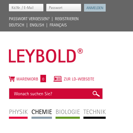
PASSWORT VERGESSEN?
REGISTRIEREN
DEUTSCH
ENGLISH
FRANÇAIS
WARENKORB
0
ZUR LD-WEBSEITE
PHYSIK
CHEMIE
BIOLOGIE
TECHNIK