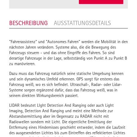
BESCHREIBUNG
AUSSTATTUNGSDETAILS
"Fahrerassistenz" und "Autonomes Fahren" werden die Mobilität in den
nächsten Jahren verändern. Systeme also, die die Bewegung des
Fahrzeugs steuern - und das ohne Eingriffe des Fahrers. So sind
derartige Fahrzeuge in der Lage, selbstständig von Punkt A zu Punkt B
zu manövrieren.
Dazu muss das Fahrzeug natürlich seine statische Umgebung kennen
und sein dynamisches Umfeld erkennen. GPS sorgt für ersteres das
Fahrzeug weiß, wo es sich befindet. Ultraschall-, Radar- oder Lidar-
Systeme sorgen ergänzend dafür, dass das Fahrzeug weiß, was in
seinem direkten Wirkungsbereich passiert.
LIDAR bedeutet
LI
ght
D
etection
A
nd
R
anging oder auch Light
Imaging, Detection And Ranging und meint eine Methode zur
Abstandsermittlung aber im Gegensatz zu RADAR nicht mit
Radiowellen sondern mit Licht. Die eigentliche Ermittlung der
Entfernung eines Hindernisses geschieht entweder, indem die Laufzeit
des ausgesendeten Lichtes bis zum Eintreffen des reflektierten Lichtes