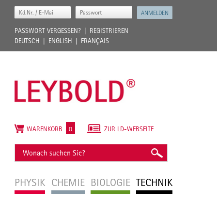
PASSWORT VERGESSEN?
REGISTRIEREN
DEUTSCH
ENGLISH
FRANÇAIS
WARENKORB
0
ZUR LD-WEBSEITE
PHYSIK
CHEMIE
BIOLOGIE
TECHNIK