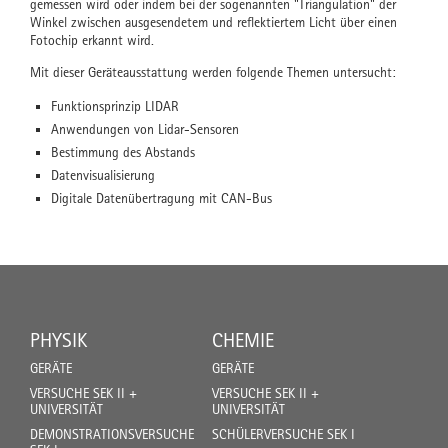
gemessen wird oder indem bei der sogenannten "Triangulation" der
Winkel zwischen ausgesendetem und reflektiertem Licht über einen
Fotochip erkannt wird.
Mit dieser Geräteausstattung werden folgende Themen untersucht:
Funktionsprinzip LIDAR
Anwendungen von Lidar-Sensoren
Bestimmung des Abstands
Datenvisualisierung
Digitale Datenübertragung mit CAN-Bus
PHYSIK
CHEMIE
GERÄTE
GERÄTE
VERSUCHE SEK II +
VERSUCHE SEK II +
UNIVERSITÄT
UNIVERSITÄT
DEMONSTRATIONSVERSUCHE
SCHÜLERVERSUCHE SEK I