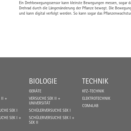
Ein Drehbewegungssensor kann kleinste Bewegungen messen, sogar da
Drehrad durch die Längenänderung der Pflanze bewegt. Die Bewegun
und kann digital verfolgt werden. So kann sogar das Pflanzenwachst
BIOLOGIE
TECHNIK
GERÄTE
KFZ-TECHNIK
II +
VERSUCHE SEK II +
ELEKTROTECHNIK
UNIVERSITÄT
COM4LAB
CHE SEK I
SCHÜLERVERSUCHE SEK I
CHE SEK I +
SCHÜLERVERSUCHE SEK I +
SEK II