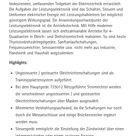
bedeutenden, umfassenden Teilgebiet der Elektrotechnik entwickelt.
Die Aufgaben der Leistungselektronik sind das Schalten, Steuern und
Umformen elektrischer Energie mit Leistungshalbleitern bei möglichst
günstigem Wirkungsgrad. Ein Anwendungsschwerpunkt der
Leistungselektronik ist die Antriebstechnik. Mit Hilfe moderner
Leistungselektronik lassen sich drehzahlvariable Antriebe für 4-
Quadranten in Gleich- und Drehstromtechnik realisieren. So sind heute
Thyristordrehzahlregelgeräte, Sanftanlaufschaltungen,
Frequenzumrichter, Servoantriebe usw. nicht mehr aus Industrie,
Handwerk und Haushalt wegzudenken.
Highlights:
Ungesteuerte / gesteuerte Gleichrichterschaltungen sind als
Trainingsplattensystem aufgeführt.
Bei dem Hauptgerät 735012 Netzgeführte Stromrichter werden
die verschiedenen ungesteuerten / und gesteuerten
Gleichrichterschaltungen über Masken ausgewählt.
Minimierter Verdrahtungsaufwand, da die Schaltungen nur noch
durch die Messanschlüsse und einige Brückenstecker ergänzt
werden muss.
Steuergerät ermöglicht die Einstellung der Zündwinkel über einen
Inkrementalgeber oder einem analogen Eingang.