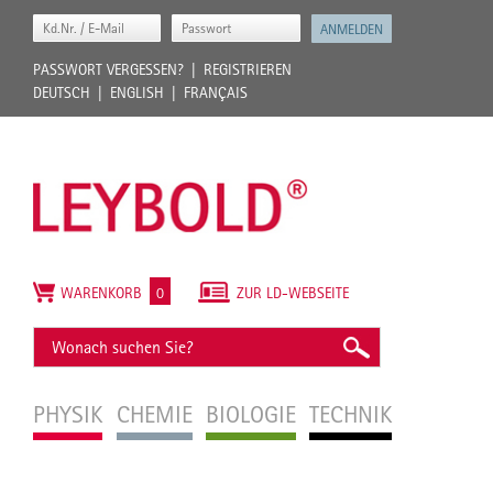
PASSWORT VERGESSEN?
REGISTRIEREN
DEUTSCH
ENGLISH
FRANÇAIS
WARENKORB
0
ZUR LD-WEBSEITE
PHYSIK
CHEMIE
BIOLOGIE
TECHNIK