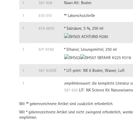
1
587 808
Nawi-Kit: Boden
1
610 010
** Laborschutzbrille
1
674 6850
* Salzsäure, 5 %, 250 ml
ACHTUNG
H290
1
671 9740
* Ethanol, Lösungsmittel, 250 ml
GEFAHR
H225 H319
1
587 836DE
* LIT-print: NK 6 Boden, Wasser, Luft
1
empfehlenswert:
die komplette Literatur z
587 830
LIT: NK Science Kit Naturwissensc
Mit ** gekennzeichnete Artikel sind zusätzlich erforderlich.
Mit * gekennzeichnete Artikel sind nicht zwingend erforderlich, werd
empfohlen.