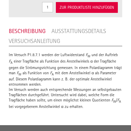
ZUR PRODUKTLISTE HINZUFÜGEN
BESCHREIBUNG
AUSSTATTUNGSDETAILS
VERSUCHSANLEITUNG
Im Versuch P1.8.7.1 werden der Luftwiderstand
F
und der Auftrieb
W
F
einer Tragfläche als Funktion des Anstellwinkels α der Tragfläche
A
gegen die Strömungsrichtung gemessen. In einem Polardiagramm trägt
man
F
als Funktion von
F
mit dem Anstellwinkel α als Parameter
W
A
auf. Diesem Polardiagramm kann z. B. der optimale Anstellwinkel
entnommen werden.
Im Versuch werden auch entsprechende Messungen an selbstgebauten
Tragflächen durchgeführt. Untersucht wird dabei, welche Form die
Tragfläche haben sollte, um einen möglichst kleinen Quotienten
F
/
F
W
A
bei vorgegebenem Anstellwinkel α zu erhalten.