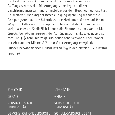
die Elektronen den Auffänger nicht mehr erreichen und der
Auffängerstrom sinkt. Die Anregungszone liegt bei dieser
Beschleunigungsspannung unmittelbar vor dem Beschleunigungsgitter.
Bei weiterer Erhöhung der Beschleunigungsspannung wandert die
Anregungszone auf die Kathode zu, die Elektronen können auf ihrem
Weg zum Gitter wieder Energie aufnehmen und der Auffängerstrom
steigt wieder an. Schließlich können die Elektronen zum zweiten Mal
Quecksilber-Atome anregen, der Auffängerstrom sinkt wieder, und so
fort. Die
I
(
U
)-Kennlinie zeigt also periodische Schwankungen, wobei
der Abstand der Minima Δ
U
= 4,9 V der Anregungsenergie der
1
3
Quecksilber-Atome vom Grundzustand
S
in den ersten
P
- Zustand
0
1
entspricht.
PHYSIK
CHEMIE
GERÄTE
GERÄTE
VERSUCHE SEK II +
VERSUCHE SEK II +
UNIVERSITÄT
UNIVERSITÄT
DEMONSTRATIONSVERSUCHE
SCHÜLERVERSUCHE SEK I