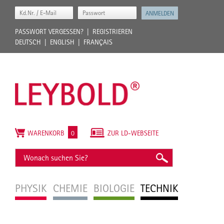
PASSWORT VERGESSEN?
REGISTRIEREN
DEUTSCH
ENGLISH
FRANÇAIS
WARENKORB
0
ZUR LD-WEBSEITE
PHYSIK
CHEMIE
BIOLOGIE
TECHNIK