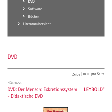
DVD
Software
Bücher
Literaturübersicht
DVD
pro Seite
Zeige
HG180270
DVD: Der Mensch: Exkretionssystem
- Didaktische DVD