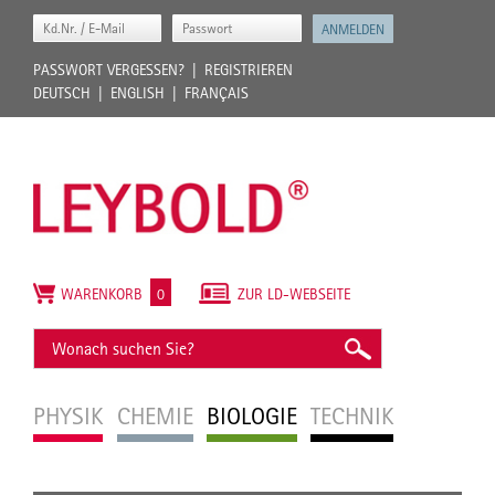
PASSWORT VERGESSEN?
REGISTRIEREN
DEUTSCH
ENGLISH
FRANÇAIS
WARENKORB
0
ZUR LD-WEBSEITE
PHYSIK
CHEMIE
BIOLOGIE
TECHNIK