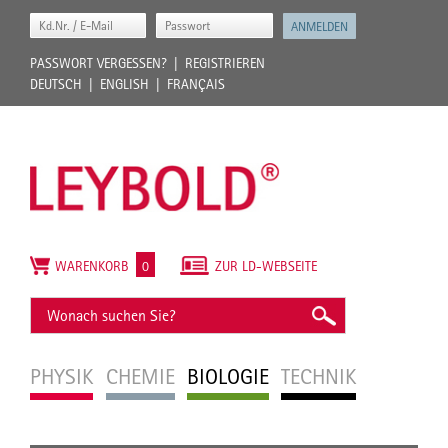
PASSWORT VERGESSEN?
REGISTRIEREN
DEUTSCH
ENGLISH
FRANÇAIS
WARENKORB
0
ZUR LD-WEBSEITE
PHYSIK
CHEMIE
BIOLOGIE
TECHNIK