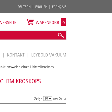
DEUTSCH
ENGLISH
FRANÇAIS
WEBSEITE
WARENKORB
0
E
KONTAKT
LEYBOLD VAKUUM
nktionsweise eines Lichtmikroskops
LICHTMIKROSKOPS
pro Seite
Zeige