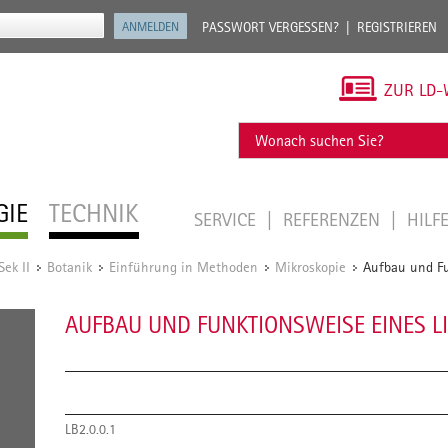
PASSWORT VERGESSEN?
REGISTRIEREN
ZUR LD-
GIE
TECHNIK
SERVICE
REFERENZEN
HILF
Sek II
Botanik
Einführung in Methoden
Mikroskopie
Aufbau und Fu
/
/
/
/
AUFBAU UND FUNKTIONSWEISE EINES 
LB2.0.0.1