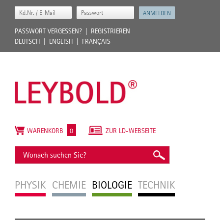
PASSWORT VERGESSEN?
REGISTRIEREN
DEUTSCH
ENGLISH
FRANÇAIS
WARENKORB
0
ZUR LD-WEBSEITE
PHYSIK
CHEMIE
BIOLOGIE
TECHNIK