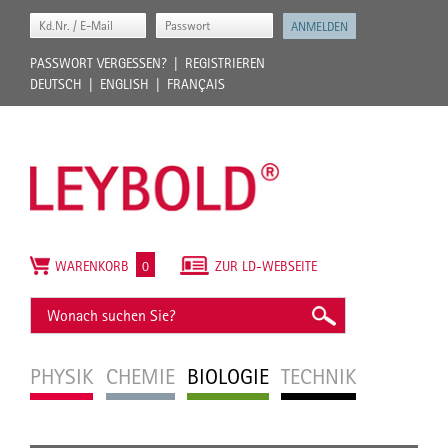
PASSWORT VERGESSEN?
REGISTRIEREN
DEUTSCH
ENGLISH
FRANÇAIS
WARENKORB
0
ZUR LD-WEBSEITE
PHYSIK
CHEMIE
BIOLOGIE
TECHNIK