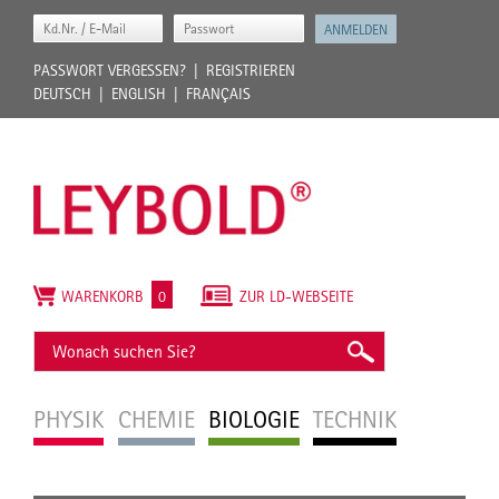
PASSWORT VERGESSEN?
REGISTRIEREN
DEUTSCH
ENGLISH
FRANÇAIS
WARENKORB
0
ZUR LD-WEBSEITE
PHYSIK
CHEMIE
BIOLOGIE
TECHNIK