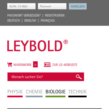
PASSWORT VERGESSEN?
REGISTRIEREN
DEUTSCH
ENGLISH
FRANÇAIS
WARENKORB
0
ZUR LD-WEBSEITE
PHYSIK
CHEMIE
BIOLOGIE
TECHNIK