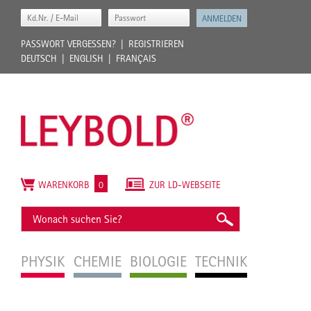
PASSWORT VERGESSEN?
REGISTRIEREN
DEUTSCH
ENGLISH
FRANÇAIS
WARENKORB
0
ZUR LD-WEBSEITE
PHYSIK
CHEMIE
BIOLOGIE
TECHNIK