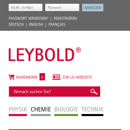
PASSWORT VERGESSEN?
REGISTRIEREN
DEUTSCH
ENGLISH
FRANÇAIS
WARENKORB
0
ZUR LD-WEBSEITE
PHYSIK
CHEMIE
BIOLOGIE
TECHNIK