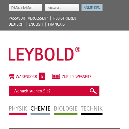
PASSWORT VERGESSEN?
REGISTRIEREN
DEUTSCH
ENGLISH
FRANÇAIS
WARENKORB
0
ZUR LD-WEBSEITE
PHYSIK
CHEMIE
BIOLOGIE
TECHNIK