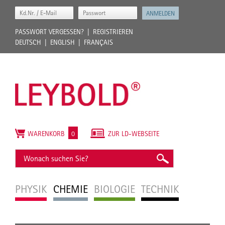
PASSWORT VERGESSEN?
REGISTRIEREN
DEUTSCH
ENGLISH
FRANÇAIS
WARENKORB
0
ZUR LD-WEBSEITE
PHYSIK
CHEMIE
BIOLOGIE
TECHNIK