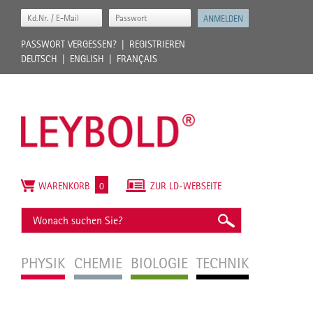
PASSWORT VERGESSEN?
REGISTRIEREN
DEUTSCH
ENGLISH
FRANÇAIS
WARENKORB
0
ZUR LD-WEBSEITE
PHYSIK
CHEMIE
BIOLOGIE
TECHNIK