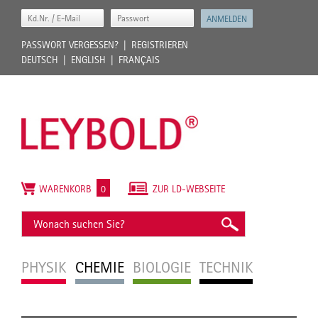
PASSWORT VERGESSEN?
REGISTRIEREN
DEUTSCH
ENGLISH
FRANÇAIS
WARENKORB
0
ZUR LD-WEBSEITE
PHYSIK
CHEMIE
BIOLOGIE
TECHNIK