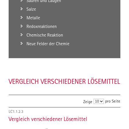
Säuren und Laugen
Salze
Metalle
Redoxreaktionen
Chemische Reaktion
Neue Felder der Chemie
VERGLEICH VERSCHIEDENER LÖSEMITTEL
pro Seite
Zeige
LC1.1.2.3
Vergleich verschiedener Lösemittel