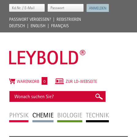
PASSWORT VERGESSEN?
REGISTRIEREN
DEUTSCH
ENGLISH
FRANÇAIS
WARENKORB
0
ZUR LD-WEBSEITE
PHYSIK
CHEMIE
BIOLOGIE
TECHNIK