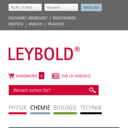
PASSWORT VERGESSEN?
REGISTRIEREN
DEUTSCH
ENGLISH
FRANÇAIS
WARENKORB
0
ZUR LD-WEBSEITE
PHYSIK
CHEMIE
BIOLOGIE
TECHNIK