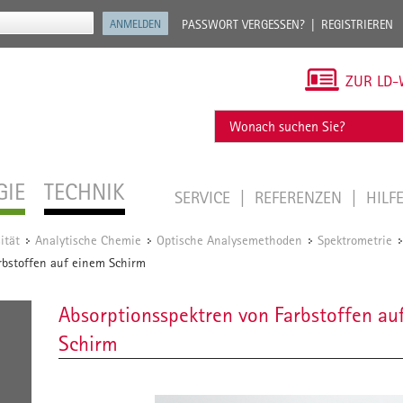
PASSWORT VERGESSEN?
REGISTRIEREN
ZUR LD-
GIE
TECHNIK
SERVICE
REFERENZEN
HILF
ität
Analytische Chemie
Optische Analysemethoden
Spektrometrie
/
/
/
rbstoffen auf einem Schirm
Absorptionsspektren von Farbstoffen au
Schirm