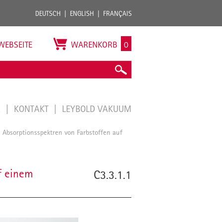
DEUTSCH
ENGLISH
FRANÇAIS
WEBSEITE
WARENKORB
0
E
KONTAKT
LEYBOLD VAKUUM
Absorptionsspektren von Farbstoffen auf
/
f einem
C3.3.1.1