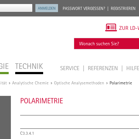
PASSWORT VERGESSEN?
REGISTRIEREN
ZUR LD-
GIE
TECHNIK
SERVICE
REFERENZEN
HILF
ität
Analytische Chemie
Optische Analysemethoden
Polarimetrie
/
/
/
POLARIMETRIE
C3.3.4.1