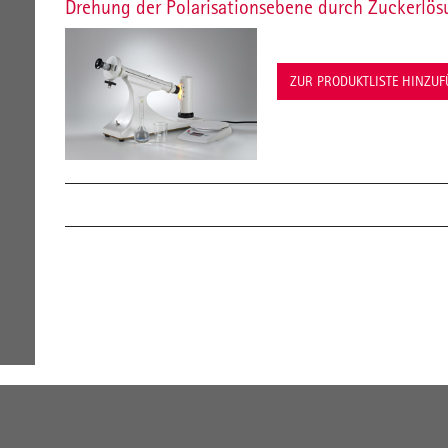
Drehung der Polarisationsebene durch Zuckerlö
ZUR PRODUKTLISTE HINZU