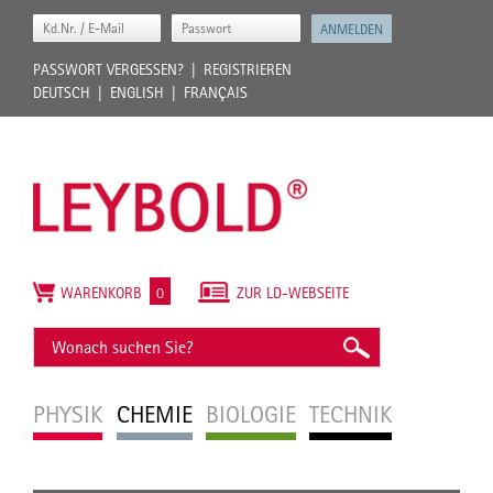
PASSWORT VERGESSEN?
REGISTRIEREN
DEUTSCH
ENGLISH
FRANÇAIS
WARENKORB
0
ZUR LD-WEBSEITE
PHYSIK
CHEMIE
BIOLOGIE
TECHNIK