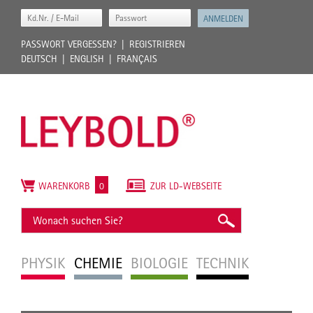
PASSWORT VERGESSEN?
REGISTRIEREN
DEUTSCH
ENGLISH
FRANÇAIS
WARENKORB
0
ZUR LD-WEBSEITE
PHYSIK
CHEMIE
BIOLOGIE
TECHNIK