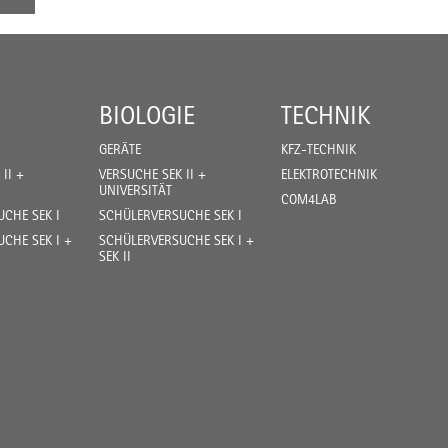
BIOLOGIE
TECHNIK
GERÄTE
KFZ-TECHNIK
II +
VERSUCHE SEK II +
ELEKTROTECHNIK
UNIVERSITÄT
COM4LAB
CHE SEK I
SCHÜLERVERSUCHE SEK I
CHE SEK I +
SCHÜLERVERSUCHE SEK I +
SEK II