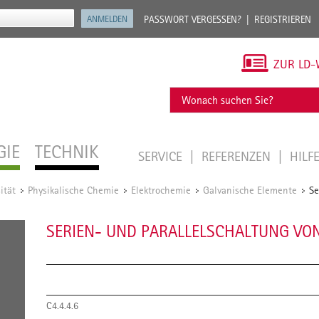
PASSWORT VERGESSEN?
REGISTRIEREN
ZUR LD-
GIE
TECHNIK
SERVICE
REFERENZEN
HILF
ität
Physikalische Chemie
Elektrochemie
Galvanische Elemente
Se
/
/
/
/
SERIEN- UND PARALLELSCHALTUNG VO
C4.4.4.6