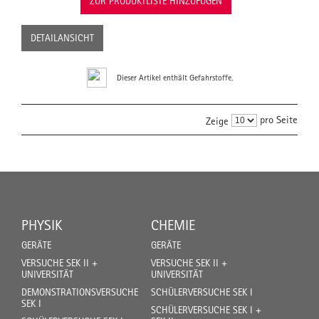
ZUR PRODUKTLISTE HINZUFÜGEN
DETAILANSICHT
Dieser Artikel enthält Gefahrstoffe.
pro Seite
Zeige
PHYSIK
CHEMIE
GERÄTE
GERÄTE
VERSUCHE SEK II +
VERSUCHE SEK II +
UNIVERSITÄT
UNIVERSITÄT
DEMONSTRATIONSVERSUCHE
SCHÜLERVERSUCHE SEK I
SEK I
SCHÜLERVERSUCHE SEK I +