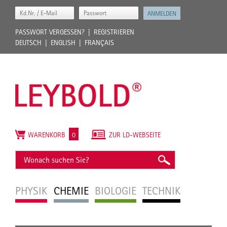
PASSWORT VERGESSEN?
REGISTRIEREN
DEUTSCH
ENGLISH
FRANÇAIS
WARENKORB
0
ZUR LD-WEBSEITE
PHYSIK
CHEMIE
BIOLOGIE
TECHNIK