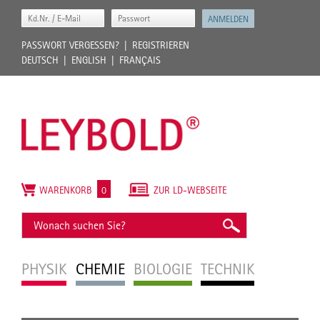
PASSWORT VERGESSEN?
REGISTRIEREN
DEUTSCH
ENGLISH
FRANÇAIS
WARENKORB
0
ZUR LD-WEBSEITE
PHYSIK
CHEMIE
BIOLOGIE
TECHNIK