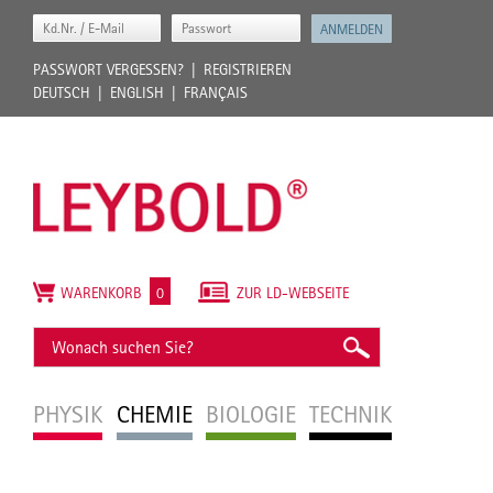
PASSWORT VERGESSEN?
REGISTRIEREN
DEUTSCH
ENGLISH
FRANÇAIS
WARENKORB
0
ZUR LD-WEBSEITE
PHYSIK
CHEMIE
BIOLOGIE
TECHNIK