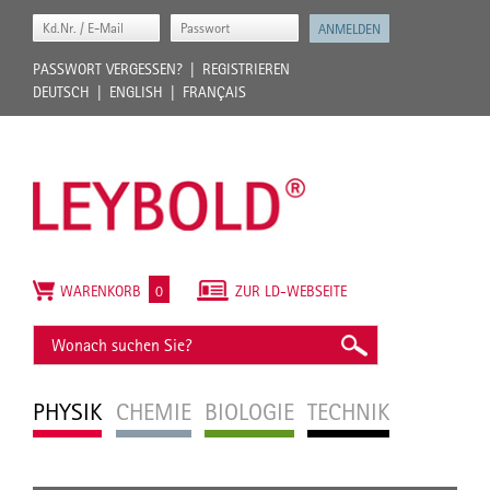
PASSWORT VERGESSEN?
REGISTRIEREN
DEUTSCH
ENGLISH
FRANÇAIS
WARENKORB
0
ZUR LD-WEBSEITE
PHYSIK
CHEMIE
BIOLOGIE
TECHNIK