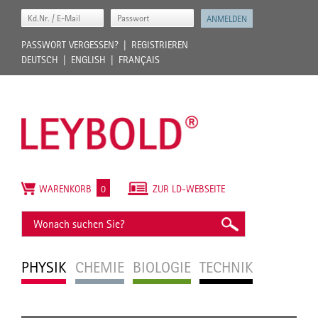
PASSWORT VERGESSEN?
REGISTRIEREN
DEUTSCH
ENGLISH
FRANÇAIS
WARENKORB
0
ZUR LD-WEBSEITE
PHYSIK
CHEMIE
BIOLOGIE
TECHNIK