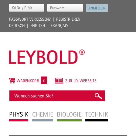
PASSWORT VERGESSEN?
REGISTRIEREN
DEUTSCH
ENGLISH
FRANÇAIS
WARENKORB
0
ZUR LD-WEBSEITE
PHYSIK
CHEMIE
BIOLOGIE
TECHNIK