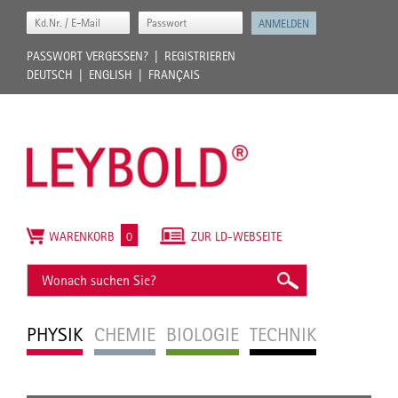
PASSWORT VERGESSEN?
REGISTRIEREN
DEUTSCH
ENGLISH
FRANÇAIS
WARENKORB
0
ZUR LD-WEBSEITE
PHYSIK
CHEMIE
BIOLOGIE
TECHNIK