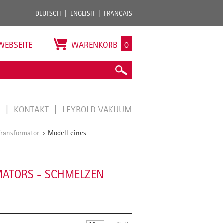
DEUTSCH
ENGLISH
FRANÇAIS
WEBSEITE
WARENKORB
0
E
KONTAKT
LEYBOLD VAKUUM
ransformator
Modell eines
/
ATORS - SCHMELZEN