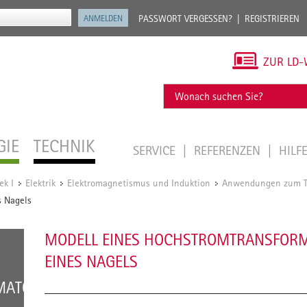
PASSWORT VERGESSEN?
REGISTRIEREN
ZUR LD-
GIE
TECHNIK
SERVICE
REFERENZEN
HILF
ek I
Elektrik
Elektromagnetismus und Induktion
Anwendungen zum T
/
/
/
s Nagels
MODELL EINES HOCHSTROMTRANSFORM
EINES NAGELS
MATORS