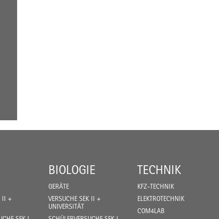
BIOLOGIE
TECHNIK
GERÄTE
KFZ-TECHNIK
II +
VERSUCHE SEK II +
ELEKTROTECHNIK
UNIVERSITÄT
COM4LAB
CHE SEK I
SCHÜLERVERSUCHE SEK I