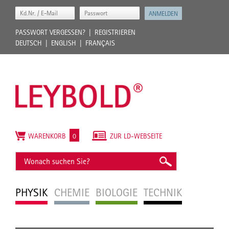
PASSWORT VERGESSEN?
REGISTRIEREN
DEUTSCH
ENGLISH
FRANÇAIS
WARENKORB
0
ZUR LD-WEBSEITE
PHYSIK
CHEMIE
BIOLOGIE
TECHNIK