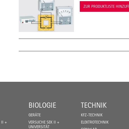
ZUR PRODUKTLISTE HINZU
BIOLOGIE
TECHNIK
GERÄTE
KFZ-TECHNIK
II +
VERSUCHE SEK II +
ELEKTROTECHNIK
UNIVERSITÄT