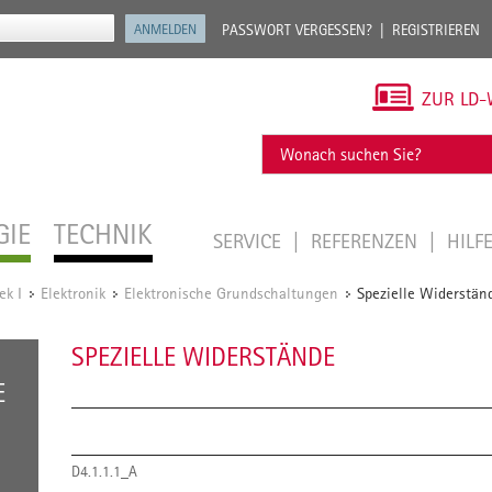
PASSWORT VERGESSEN?
REGISTRIEREN
ZUR LD-
GIE
TECHNIK
SERVICE
REFERENZEN
HILF
ek I
Elektronik
Elektronische Grundschaltungen
Spezielle Widerstän
/
/
/
SPEZIELLE WIDERSTÄNDE
E
D4.1.1.1_A