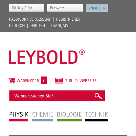
PASSWORT VERGESSEN?
REGISTRIEREN
DEUTSCH
ENGLISH
FRANÇAIS
WARENKORB
0
ZUR LD-WEBSEITE
PHYSIK
CHEMIE
BIOLOGIE
TECHNIK