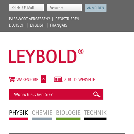
PASSWORT VERGESSEN?
REGISTRIEREN
DEUTSCH
ENGLISH
FRANÇAIS
WARENKORB
0
ZUR LD-WEBSEITE
PHYSIK
CHEMIE
BIOLOGIE
TECHNIK