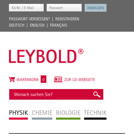
PASSWORT VERGESSEN?
REGISTRIEREN
DEUTSCH
ENGLISH
FRANÇAIS
WARENKORB
0
ZUR LD-WEBSEITE
PHYSIK
CHEMIE
BIOLOGIE
TECHNIK