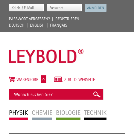
PASSWORT VERGESSEN?
REGISTRIEREN
DEUTSCH
ENGLISH
FRANÇAIS
WARENKORB
0
ZUR LD-WEBSEITE
PHYSIK
CHEMIE
BIOLOGIE
TECHNIK