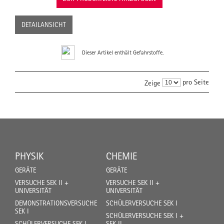
DETAILANSICHT
Dieser Artikel enthält Gefahrstoffe.
pro Seite
Zeige
PHYSIK
CHEMIE
GERÄTE
GERÄTE
VERSUCHE SEK II +
VERSUCHE SEK II +
UNIVERSITÄT
UNIVERSITÄT
DEMONSTRATIONSVERSUCHE
SCHÜLERVERSUCHE SEK I
SEK I
SCHÜLERVERSUCHE SEK I +
SCHÜLERVERSUCHE SEK I
SEK II