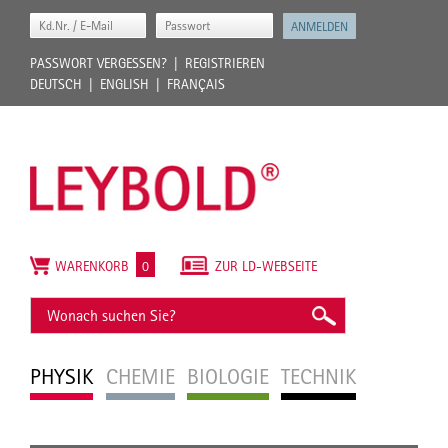
PASSWORT VERGESSEN?
REGISTRIEREN
DEUTSCH
ENGLISH
FRANÇAIS
WARENKORB
0
ZUR LD-WEBSEITE
PHYSIK
CHEMIE
BIOLOGIE
TECHNIK