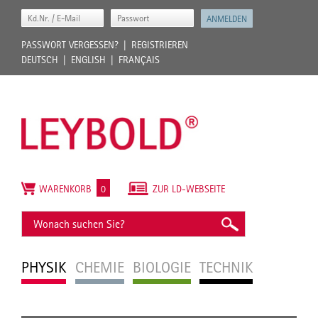
PASSWORT VERGESSEN?
REGISTRIEREN
DEUTSCH
ENGLISH
FRANÇAIS
WARENKORB
0
ZUR LD-WEBSEITE
PHYSIK
CHEMIE
BIOLOGIE
TECHNIK