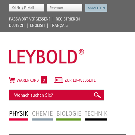
PASSWORT VERGESSEN?
REGISTRIEREN
DEUTSCH
ENGLISH
FRANÇAIS
WARENKORB
0
ZUR LD-WEBSEITE
PHYSIK
CHEMIE
BIOLOGIE
TECHNIK