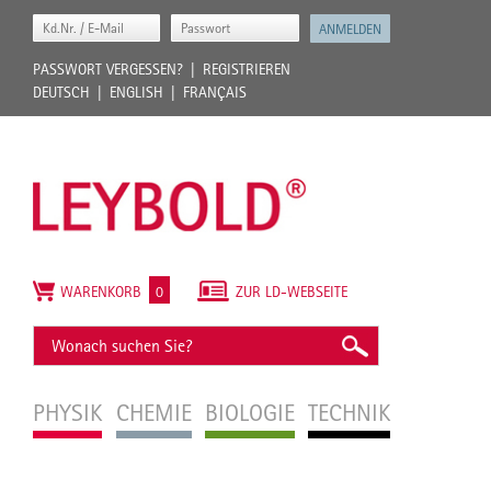
PASSWORT VERGESSEN?
REGISTRIEREN
DEUTSCH
ENGLISH
FRANÇAIS
WARENKORB
0
ZUR LD-WEBSEITE
PHYSIK
CHEMIE
BIOLOGIE
TECHNIK