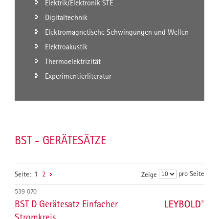
Elektrik/Elektronik STE
Digitaltechnik
Elektromagnetische Schwingungen und Wellen
Elektroakustik
Thermoelektrizität
Experimentierliteratur
BST - GERÄTESÄTZE
pro Seite
Seite:
1
2
Zeige
539 070
BST D Gerätesatz Einfacher
Stromkreis