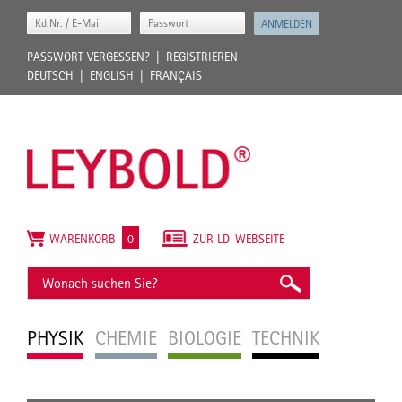
PASSWORT VERGESSEN?
REGISTRIEREN
DEUTSCH
ENGLISH
FRANÇAIS
WARENKORB
0
ZUR LD-WEBSEITE
PHYSIK
CHEMIE
BIOLOGIE
TECHNIK