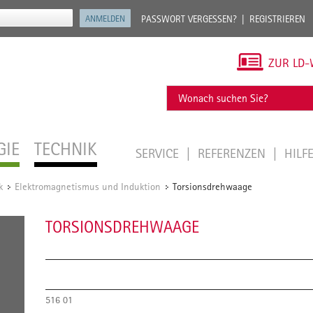
PASSWORT VERGESSEN?
REGISTRIEREN
ZUR LD-
GIE
TECHNIK
SERVICE
REFERENZEN
HILF
k
Elektromagnetismus und Induktion
Torsionsdrehwaage
/
/
TORSIONSDREHWAAGE
516 01