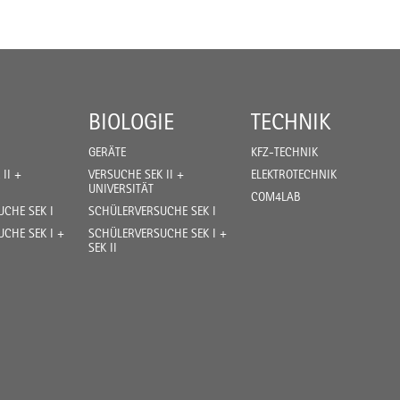
BIOLOGIE
TECHNIK
GERÄTE
KFZ-TECHNIK
II +
VERSUCHE SEK II +
ELEKTROTECHNIK
UNIVERSITÄT
COM4LAB
CHE SEK I
SCHÜLERVERSUCHE SEK I
CHE SEK I +
SCHÜLERVERSUCHE SEK I +
SEK II