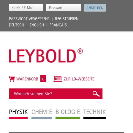
PASSWORT VERGESSEN?
REGISTRIEREN
DEUTSCH
ENGLISH
FRANÇAIS
WARENKORB
0
ZUR LD-WEBSEITE
PHYSIK
CHEMIE
BIOLOGIE
TECHNIK