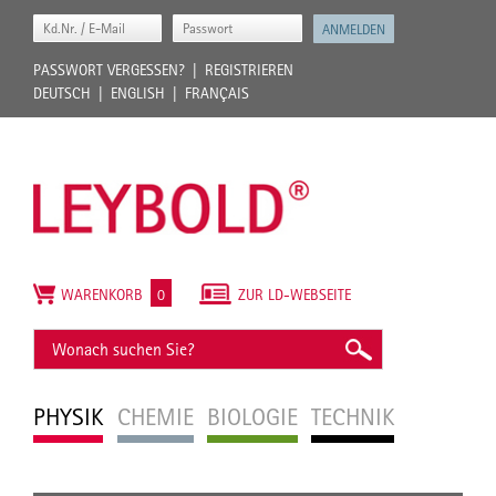
PASSWORT VERGESSEN?
REGISTRIEREN
DEUTSCH
ENGLISH
FRANÇAIS
WARENKORB
0
ZUR LD-WEBSEITE
PHYSIK
CHEMIE
BIOLOGIE
TECHNIK